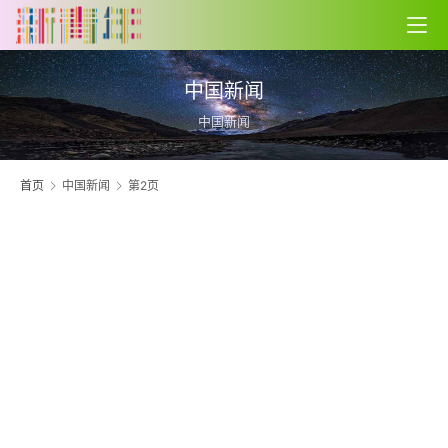
中国新闻
中国新闻
首页
中国新闻
第2页
以
筑
基
仁
20
06
世
中
—
破
访
公
市
履
祖
公
堵
报
会
创
开
长
中
机
反