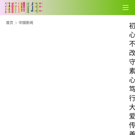
首页
中国新闻