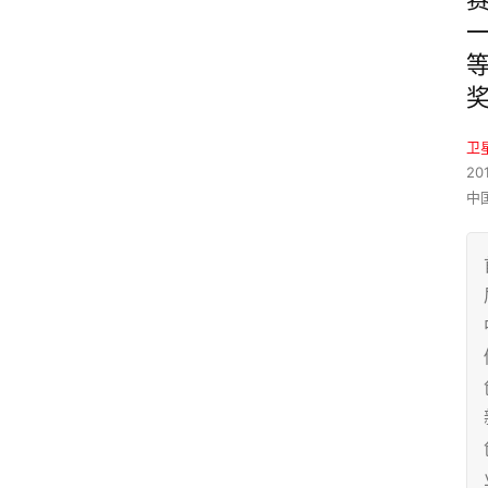
卫
20
中