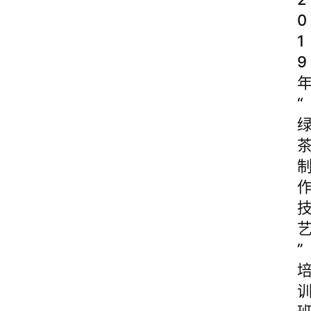
0
1
9
“
”