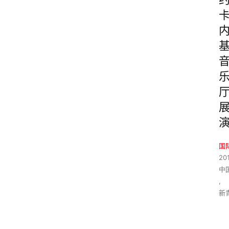
国
20
中
,
新