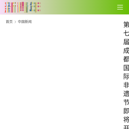
首页
中国新闻