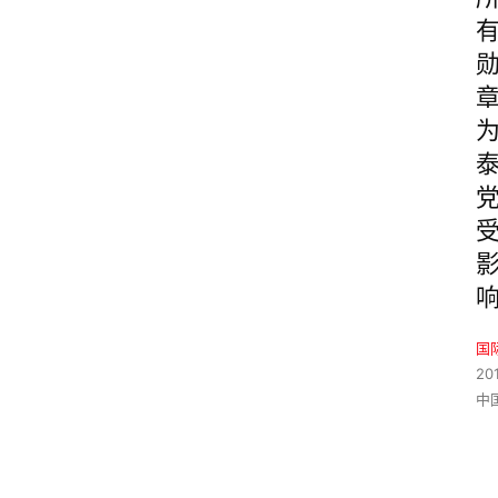
国
20
中