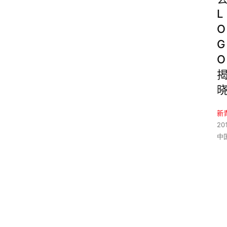
L
O
G
O
新
201
中