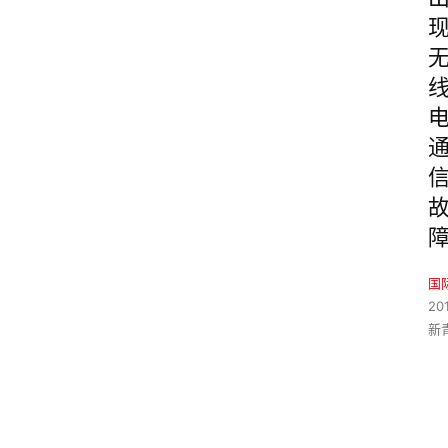
国
20
新