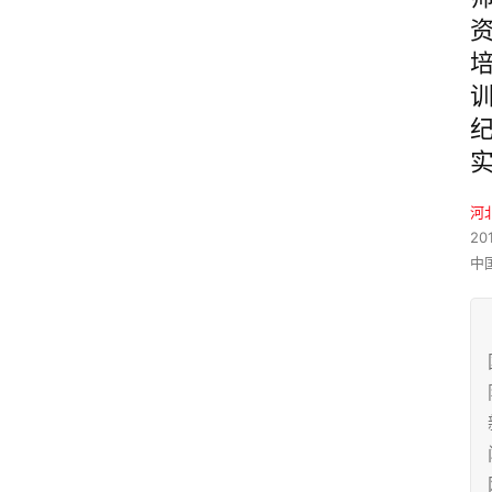
河
20
中