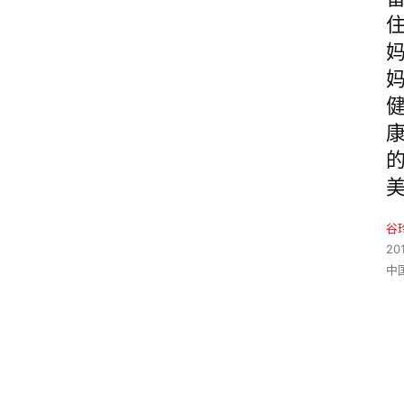
谷
20
中