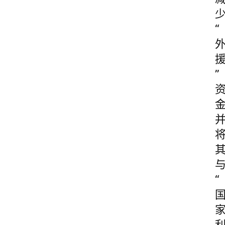
“
”
“