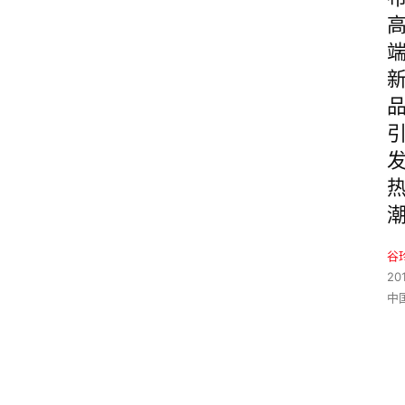
谷
20
中