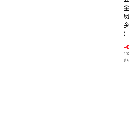
中
20
乡