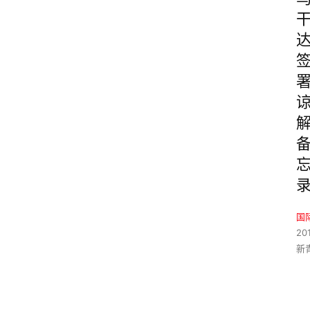
国
20
新