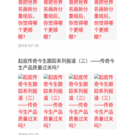
新
青
年
呼
声
2019-07-15
新
起底传奇今生跟踪系列报道（三）——传奇今
青
生产品质量过关吗？
年
T
V
新
青
年
登录
注册
电
台
2019-07-15