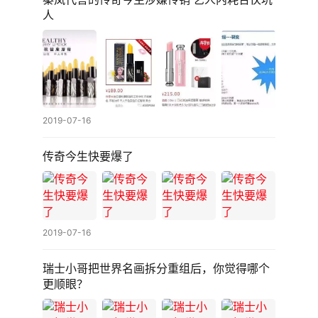
人
首
页
2019-07-16
新
传奇今生快要爆了
闻
中
心
2019-07-16
新
青
瑞士小哥把世界名画拆分重组后，你觉得哪个
年
更顺眼？
报
道