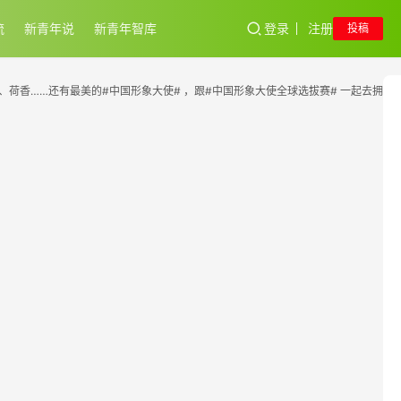
流
新青年说
新青年智库
登录
注册
投稿
荷香……还有最美的#中国形象大使# ，跟#中国形象大使全球选拔赛# 一起去拥