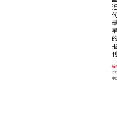
新
20
中