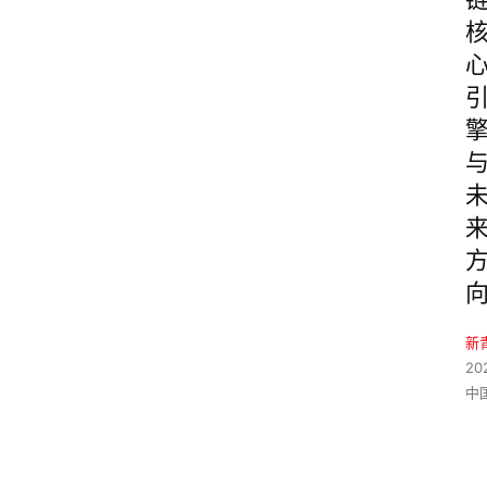
新
20
中