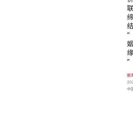
“
”
新
20
中