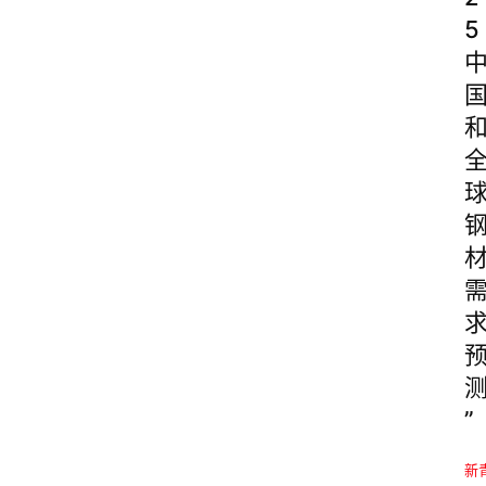
5
”
新