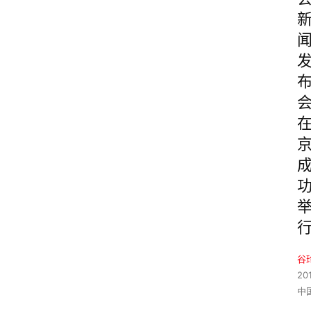
谷
20
中