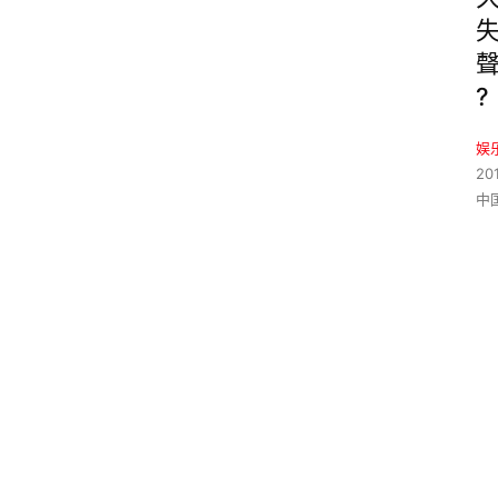
?
娱
20
中