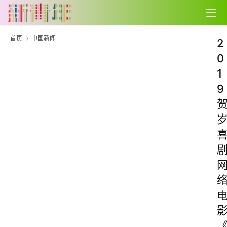
首页
中国新闻
2
0
1
9