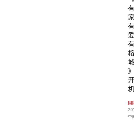
国
20
中