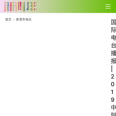
首页
新青年电台
|
2
0
1
9