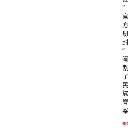
“
”
新