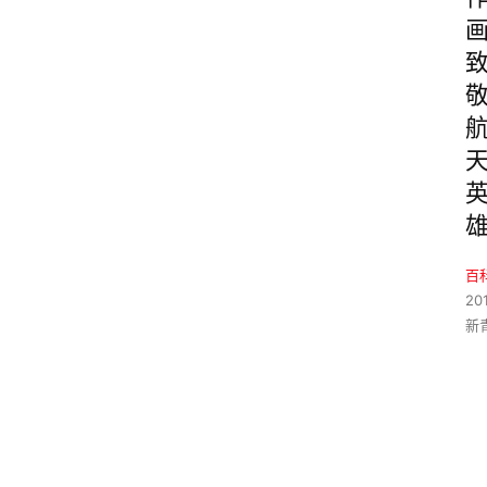
百
20
新