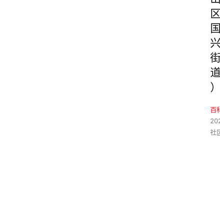
百
20
社