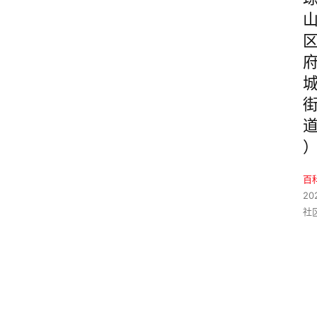
百
20
社