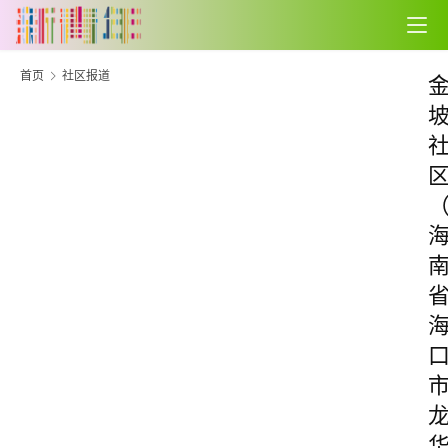
首页
社区报道