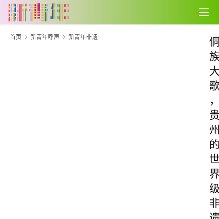
首页
新青年呼声
新青年非遗