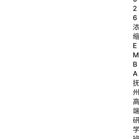
2
6
E
M
B
A