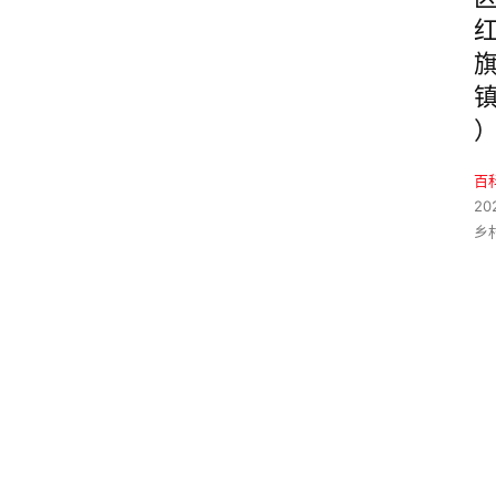
百
20
乡