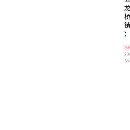
百
20
乡