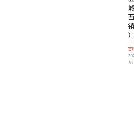
百
20
乡