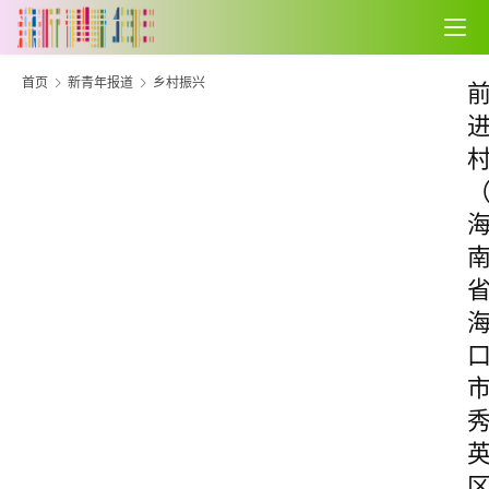
首页
新青年报道
乡村振兴