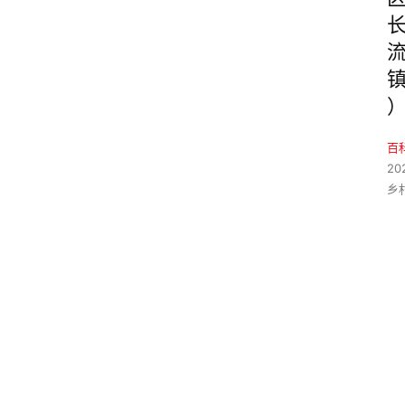
百
20
乡