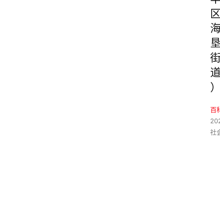
百
20
社