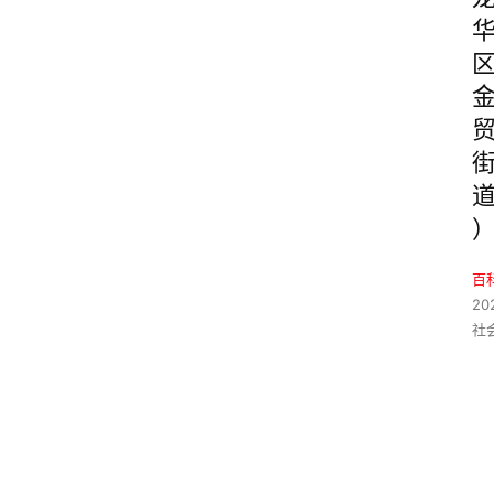
百
20
社