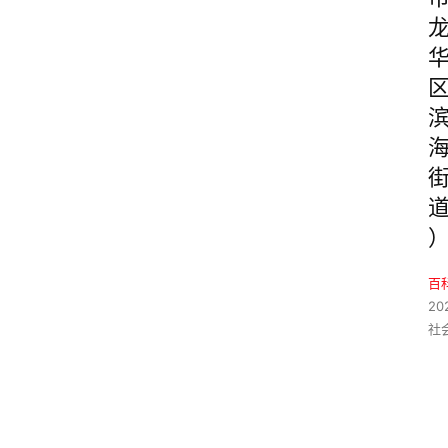
百
20
社