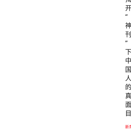
“
”
新